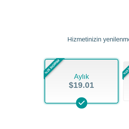
Hizmetinizin yenilenme
%25 İNDİRİM
%25 
Aylık
$19.01