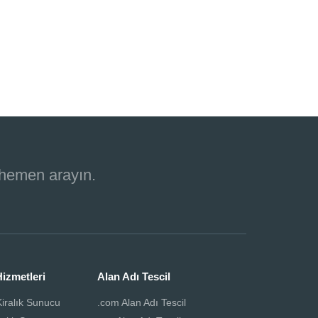
 hemen arayın.
izmetleri
Alan Adı Tescil
iralık Sunucu
.com Alan Adı Tescil