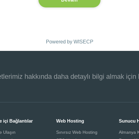
Powered by
WISECP
tlerimiz hakkında daha detaylı bilgi almak için
e içi Bağlantılar
Web Hosting
Sunucu H
e Ulaşın
Sınırsız Web Hosting
Almanya K